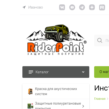
Иваново
О ма
Каталог
Инс
Краска для акустических
систем
Главная
Защитные полиуретановые
покрытия