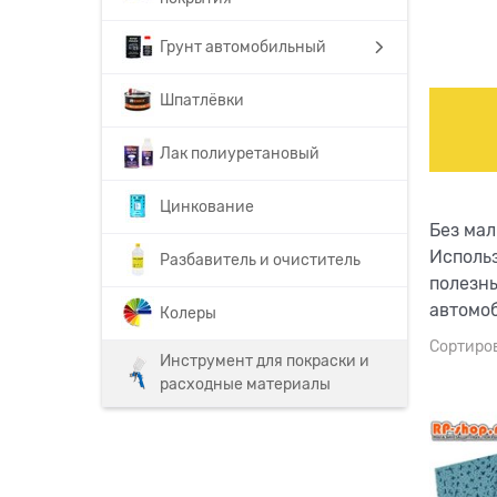
Грунт автомобильный
Шпатлёвки
Лак полиуретановый
Цинкование
Без мал
Использ
Разбавитель и очиститель
полезны
автомо
Колеры
Сортиро
Инструмент для покраски и
расходные материалы