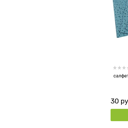
салфе
30
 ру