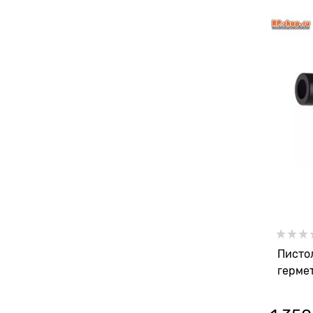
Писто
герме