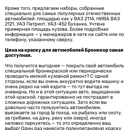
Кроме того, предлагаем наборы, собранные
специально для самых популярных отечественных
автомобилей: площадью как у ВАЗ 2114, НИВА ВАЗ
2121, УАЗ Патриот, УАЗ-452 Буханка. Учтена
примерная площадь кузова. Более подробная
информация — у менеджеров в чате на сайте или по
телефону, указанному сверху.
Цена на краску для автомобилей Бронекор самая
доступная.
Что получится выгоднее — покрыть свой автомобиль
специальной бронекраской или периодически
проводить мелкий кузовной ремонт? С одной
стороны, если вы очень аккуратно водите машину и
очень редко на ней ездите — то тут выгода не
очевидна. Но и в этой ситуации авто, защищенное
этой краской, гарантированно не пострадает в
сложных дорожных ситуациях. Зато если вы
довольно часто пользуетесь автомобилем,
выезжаете за город (в поход, на рыбалку или охоту,
за грибами, на дачу, реку или озеро), иногда
неловко паркуетесь — то это определенно ваш
выбор! Один раз нанесите полиуретановую краску